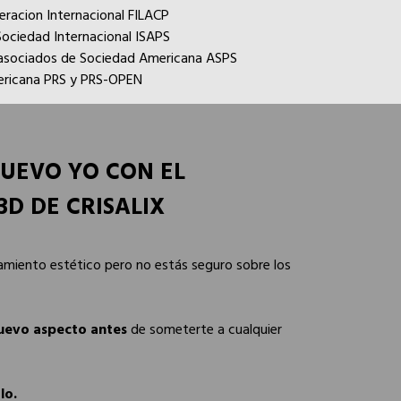
racion Internacional FILACP
ociedad Internacional ISAPS
sociados de Sociedad Americana ASPS
mericana PRS y PRS-OPEN
UEVO YO CON EL
3D DE CRISALIX
amiento estético pero no estás seguro sobre los
nuevo aspecto antes
de someterte a cualquier
lo.