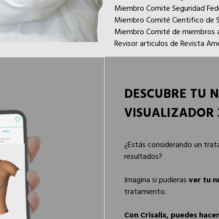
Miembro Comite Seguridad Fede
Miembro Comité Cientifico de S
Miembro Comité de miembros a
Revisor articulos de Revista A
DESCUBRE TU N
VISUALIZADOR 
¿Estás considerando un trat
resultados?
Imagina si pudieras
ver tu 
tratamiento.
Con Crisalix, puedes hacer