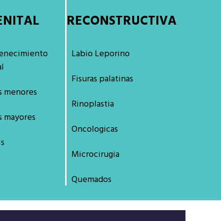
ENITAL
RECONSTRUCTIVA
enecimiento
Labio Leporino
al
Fisuras palatinas
s menores
Rinoplastia
s mayores
Oncologicas
is
Microcirugia
Quemados